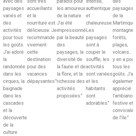
avec des
sont très
paradis pour
intense,
des
paysages
accueillants
les amoureux
authentique
paysages
variés et
et la
de la nature.
et
de la
des
nourriture est
J'ai été
chaleureuse.
Martinique 
activités
délicieuse. Je
impressionné
Les
montagnes
pour tous
recommande
par la beauté
paysages
forêts,
les goûts.
vivement
des
sont à
plages,
J'ai adoré
cette
paysages, la
couper le
volcans... Il
la
destination
diversité de
souffle, les
y en a pour
randonnée
pour des
la faune et de
activités
tous les
dans les
vacances
la flore, et la
sont variées
goûts. J'ai
cirques, la
dépaysantes."
richesse des
et les
également
baignade
activités
habitants
apprécié
dans les
proposées."
sont
l'ambiance
cascades
adorables."
festive et
et la
conviviale
découverte
de l'île."
de la
culture