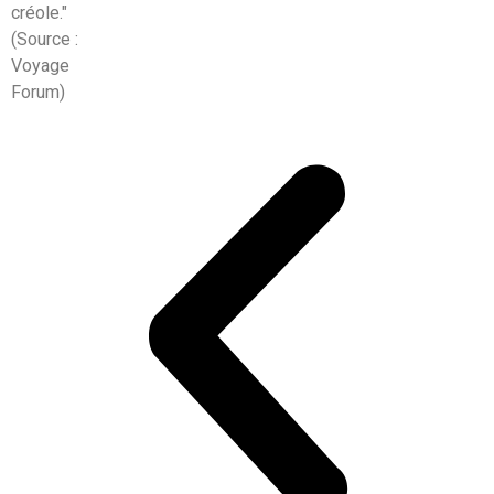
créole."
(Source :
Voyage
Forum)