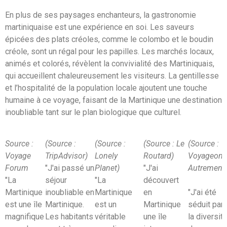
En plus de ses paysages enchanteurs, la gastronomie
martiniquaise est une expérience en soi. Les saveurs
épicées des plats créoles, comme le colombo et le boudin
créole, sont un régal pour les papilles. Les marchés locaux,
animés et colorés, révèlent la convivialité des Martiniquais,
qui accueillent chaleureusement les visiteurs. La gentillesse
et l’hospitalité de la population locale ajoutent une touche
humaine à ce voyage, faisant de la Martinique une destination
inoubliable tant sur le plan biologique que culturel.
Source :
(Source :
(Source :
(Source : Le
(Source :
Voyage
TripAdvisor)
Lonely
Routard)
Voyageons
Forum
"J'ai passé un
Planet)
"J'ai
Autrement
"La
séjour
"La
découvert
Martinique
inoubliable en
Martinique
en
"J'ai été
est une île
Martinique.
est un
Martinique
séduit par
magnifique
Les habitants
véritable
une île
la diversit