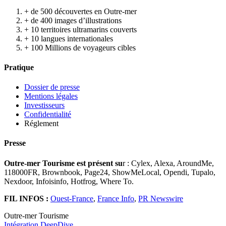
+ de 500 découvertes en Outre-mer
+ de 400 images d’illustrations
+ 10 territoires ultramarins couverts
+ 10 langues internationales
+ 100 Millions de voyageurs cibles
Pratique
Dossier de presse
Mentions légales
Investisseurs
Confidentialité
Réglement
Presse
Outre-mer Tourisme est présent su
r : Cylex, Alexa, AroundMe,
118000FR, Brownbook, Page24, ShowMeLocal, Opendi, Tupalo,
Nexdoor, Infoisinfo, Hotfrog, Where To.
FIL INFOS :
Ouest-France
,
France Info
,
PR Newswire
Outre-mer Tourisme
Intégration DeepDive