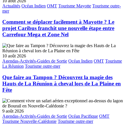
10 août 2026
Actualités
Océan Indien
OMT
Tourisme Mayotte
Tourisme outre-
mer
Comment se déplacer facilement à Mayotte ? Le
projet Caribus franchit une nouvelle étape entre
Carrefour Mega et Zone Nel
10 août 2026
Agendas-Activités-Guides de Sortie
Océan Indien
OMT
Tourisme
La Réunion
Tourisme outre-mer
Que faire au Tampon ? Découvrez la magie des
Hauts de La Réunion à cheval lors de La Plaine en
Fête
9 août 2026
Agendas-Activités-Guides de Sortie
Océan Pacifique
OMT
Tourisme Nouvelle-Calédonie
Tourisme outre-mer