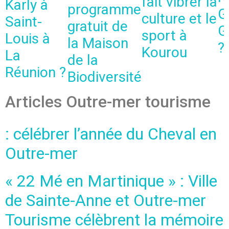
fait vibrer la
Karly à
programme
G
culture et le
Saint-
gratuit de
G
sport à
Louis à
la Maison
?
Kourou
La
de la
Réunion ?
Biodiversité
Articles Outre-mer tourisme
: célébrer l’année du Cheval en
Outre-mer
« 22 Mé en Martinique » : Ville
de Sainte-Anne et Outre-mer
Tourisme célèbrent la mémoire