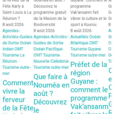
8 août 2026
8 
Agendas-
8 août 2026
8 août 2026
Ag
Activités-Guides
Agendas-Activités-
Actualités
Océan
Gui
de Sortie
Océan
Guides de Sortie
Atlantique
OMT
Oc
Indien
OMT
Océan Pacifique
Tourisme Guyane
O
Tourisme La
OMT
Tourisme
Tourisme outre-mer
Gu
Réunion
Nouvelle-Calédonie
To
Préfet de la
Tourisme outre-
Tourisme outre-mer
C
région
mer
Que faire à
e
Guyane :
Comment
Nouméa en
C
comment le
vivre la
août ?
P
programme
ferveur
Découvrez
G
Vak’ansanm
de la Fête
le
R