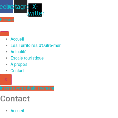
Aller
cebook
Instagram
X-
au
twitter
contenu
Presse
Accueil
Les Territoires d’Outre-mer
Actualité
Escale touristique
À propos
Contact
X
Inscrire votre établissement
Contact
Accueil