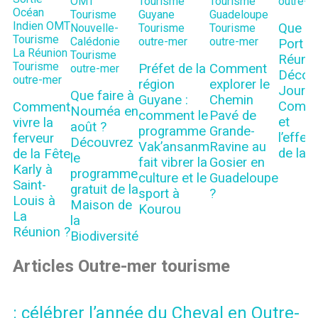
OMT
Tourisme
Tourisme
outre-m
Océan
Tourisme
Guyane
Guadeloupe
Indien
OMT
Que fa
Nouvelle-
Tourisme
Tourisme
Tourisme
Calédonie
outre-mer
outre-mer
Port à
La Réunion
Tourisme
Réunio
Tourisme
Préfet de la
Comment
outre-mer
Découv
outre-mer
région
explorer le
Journ
Que faire à
Guyane :
Chemin
Comme
Comment
Nouméa en
comment le
Pavé de
et
vivre la
août ?
programme
Grande-
l’effe
ferveur
Découvrez
Vak’ansanm
Ravine au
de la vi
de la Fête
le
fait vibrer la
Gosier en
Karly à
programme
culture et le
Guadeloupe
Saint-
gratuit de la
sport à
?
Louis à
Maison de
Kourou
La
la
Réunion ?
Biodiversité
Articles Outre-mer tourisme
: célébrer l’année du Cheval en Outre-