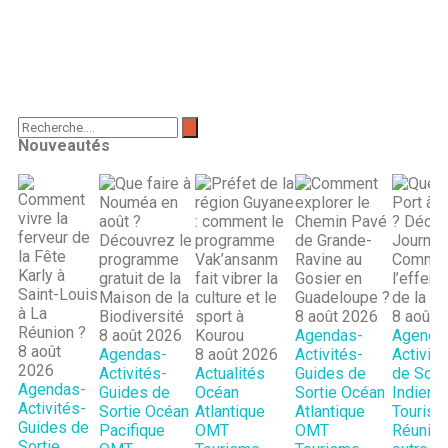
Nouveautés
8 août 2026
8 août 
8 août 2026
Agendas-
Agenda
8 août
Agendas-
8 août 2026
Activités-
Activit
2026
Activités-
Actualités
Guides de
de Sort
Agendas-
Guides de
Océan
Sortie
Océan
Indien
Activités-
Sortie
Océan
Atlantique
Atlantique
Tourism
Guides de
Pacifique
OMT
OMT
Réunion
Sortie