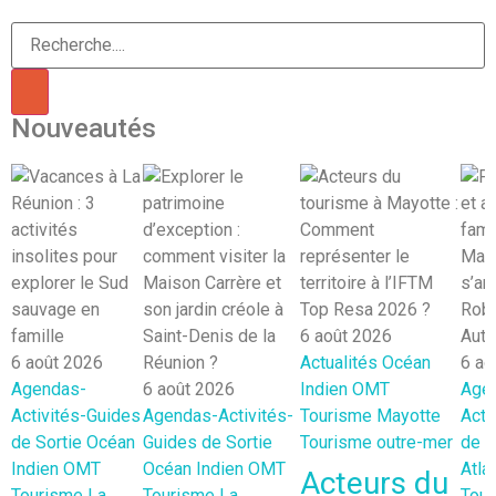
Nouveautés
6 août 2026
6 août 2026
Actualités
Océan
6 ao
Agendas-
6 août 2026
Indien
OMT
Age
Activités-Guides
Agendas-Activités-
Tourisme Mayotte
Acti
de Sortie
Océan
Guides de Sortie
Tourisme outre-mer
de S
Indien
OMT
Océan Indien
OMT
Atla
Acteurs du
Tourisme La
Tourisme La
Tou