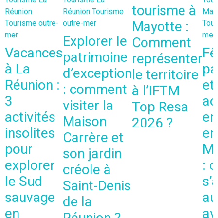
tourisme à
Réunion
Réunion
Tourisme
Mart
Tourisme outre-
outre-mer
Mayotte :
Tour
mer
mer
Explorer le
Comment
Vacances
Fê
patrimoine
représenter
à La
pa
d’exception
le territoire
Réunion :
et
: comment
à l’IFTM
3
ac
visiter la
Top Resa
activités
en
Maison
2026 ?
insolites
en
Carrère et
pour
Ma
son jardin
explorer
: 
créole à
le Sud
s’
Saint-Denis
sauvage
au
de la
en
av
Réunion ?