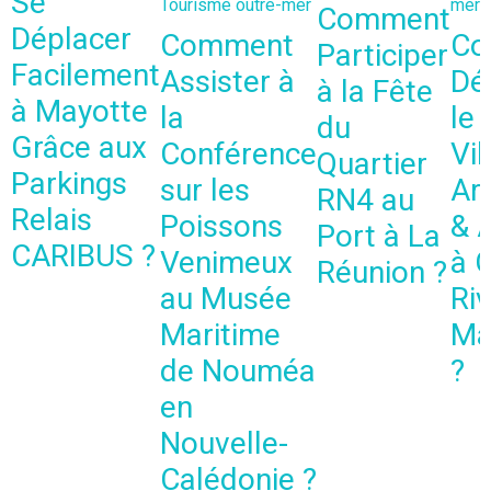
Se
Tourisme outre-mer
mer
Comment
Déplacer
Comment
Co
Participer
Facilement
Assister à
Dé
à la Fête
à Mayotte
la
le
du
Grâce aux
Conférence
Vil
Quartier
Parkings
sur les
Art
RN4 au
Relais
Poissons
& 
Port à La
CARIBUS ?
Venimeux
à 
Réunion ?
au Musée
Riv
Maritime
Ma
de Nouméa
?
en
Nouvelle-
Calédonie ?