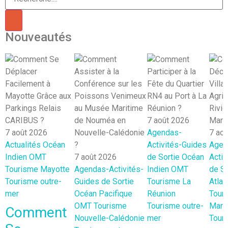
Nouveautés
7 août 2026
7 août 2026
Agendas-
7 ao
Actualités
Océan
Activités-Guides
Agen
Indien
OMT
7 août 2026
de Sortie
Océan
Activ
Tourisme Mayotte
Agendas-Activités-
Indien
OMT
de So
Tourisme outre-
Guides de Sortie
Tourisme La
Atlan
mer
Océan Pacifique
Réunion
Tour
OMT
Tourisme
Tourisme outre-
Marti
Comment
Nouvelle-Calédonie
mer
Touri