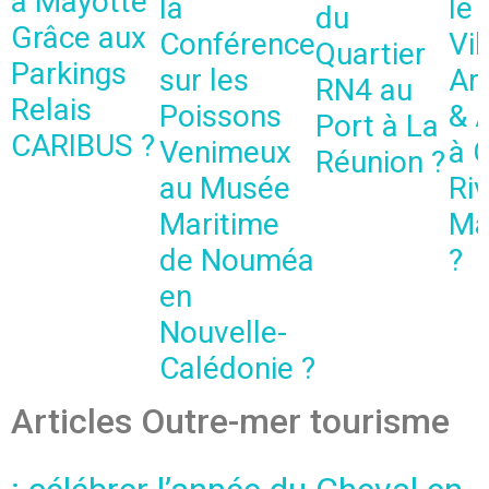
à Mayotte
la
le
du
Grâce aux
Conférence
Vil
Quartier
Parkings
sur les
Art
RN4 au
Relais
Poissons
& 
Port à La
CARIBUS ?
Venimeux
à 
Réunion ?
au Musée
Riv
Maritime
Ma
de Nouméa
?
en
Nouvelle-
Calédonie ?
Articles Outre-mer tourisme