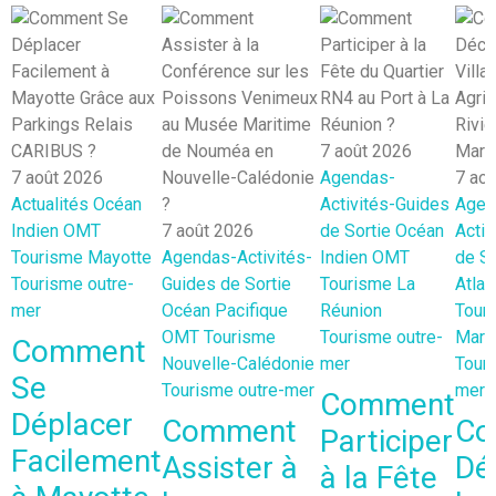
7 août 2026
7 août 2026
Agendas-
7 ao
Actualités
Océan
Activités-Guides
Agen
Indien
OMT
7 août 2026
de Sortie
Océan
Activ
Tourisme Mayotte
Agendas-Activités-
Indien
OMT
de So
Tourisme outre-
Guides de Sortie
Tourisme La
Atlan
mer
Océan Pacifique
Réunion
Tour
OMT
Tourisme
Tourisme outre-
Marti
Comment
Nouvelle-Calédonie
mer
Touri
Se
Tourisme outre-mer
mer
Comment
Déplacer
Comment
Co
Participer
Facilement
Assister à
Dé
à la Fête