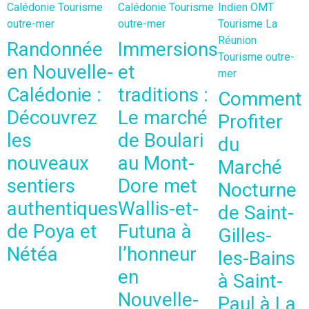
Calédonie
Tourisme
Calédonie
Tourisme
Indien
OMT
T
outre-mer
outre-mer
Tourisme La
N
Réunion
C
Randonnée
Immersions
Tourisme outre-
T
en Nouvelle-
et
mer
m
Calédonie :
traditions :
Comment
Découvrez
Le marché
Profiter
les
de Boulari
du
nouveaux
au Mont-
Marché
sentiers
Dore met
Nocturne
authentiques
Wallis-et-
de Saint-
de Poya et
Futuna à
Gilles-
Nétéa
l’honneur
les-Bains
en
à Saint-
Nouvelle-
Paul à La