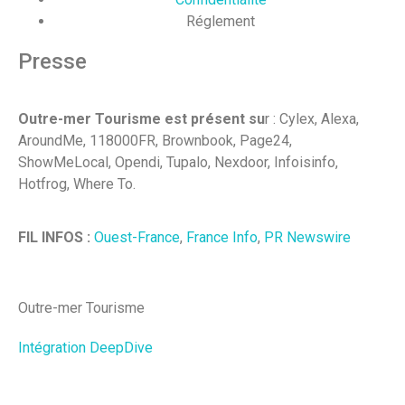
Réglement
Presse
Outre-mer Tourisme est présent su
r : Cylex, Alexa,
AroundMe, 118000FR, Brownbook, Page24,
ShowMeLocal, Opendi, Tupalo, Nexdoor, Infoisinfo,
Hotfrog, Where To.
FIL INFOS :
Ouest-France
,
France Info
,
PR Newswire
Outre-mer Tourisme
Intégration DeepDive