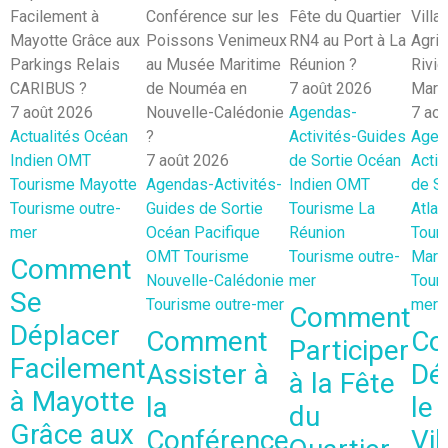
7 août 2026
7 août 2026
Agendas-
7 ao
Actualités
Océan
Activités-Guides
Agen
Indien
OMT
7 août 2026
de Sortie
Océan
Activ
Tourisme Mayotte
Agendas-Activités-
Indien
OMT
de So
Tourisme outre-
Guides de Sortie
Tourisme La
Atlan
mer
Océan Pacifique
Réunion
Tour
OMT
Tourisme
Tourisme outre-
Marti
Comment
Nouvelle-Calédonie
mer
Touri
Se
Tourisme outre-mer
mer
Comment
Déplacer
Comment
Co
Participer
Facilement
Assister à
Dé
à la Fête
à Mayotte
la
le
du
Grâce aux
Conférence
Vil