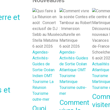
Nouveautés
rre et
6 août 2026
6 août 2026
Agendas-
Agendas-
Activités-
Activités-Guides
6 août 20
Guides de
de Sortie
Océan
Actualités
Sortie
Océan
Atlantique
OMT
Atlantique
Indien
OMT
Tourisme
Tourisme
Tourisme La
Martinique
Martiniqu
s et
Réunion
Tourisme outre-
Tourisme 
Tourisme
mer
Comm
outre-mer
Comment
visiter
Quoi