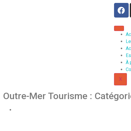
Ac
Le
Ac
Es
À 
Co
X
Outre-Mer Tourisme : Catégori