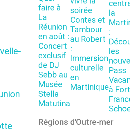
vivre la
centr
faire à
soirée
la
La
Contes et
Marti
Réunion
Tambour
:
en août :
au Robert
Décou
Concert
:
velle-
les
exclusif
Immersion
nouv
de DJ
culturelle
Pass
Sebb au
en
Vaca
Musée
Martinique
à For
union
Stella
Franc
Matutina
Schoe
Régions d'Outre-mer
tte