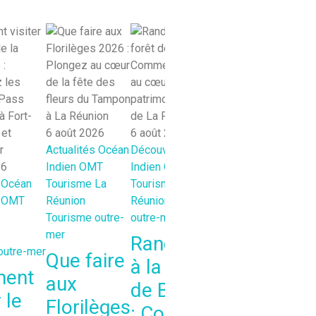
6 août 2026
6 août 2026
6 août 2026
Découvertes
Océ
Actualités
Océan
Découvertes
Océan
Pacifique
OMT
26
Indien
OMT
Indien
OMT
Tourisme outre-m
Océan
Tourisme La
Tourisme La
Tourisme Polyné
OMT
Réunion
Réunion
Tourisme
française
Tourisme outre-
outre-mer
Comment
e
mer
Randonnée
savourer 
outre-mer
Que faire
à la forêt
gastrono
ent
aux
de Bélouve
de Tahiti :
 le
Florilèges
: Comment