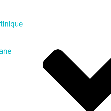
tinique
yane