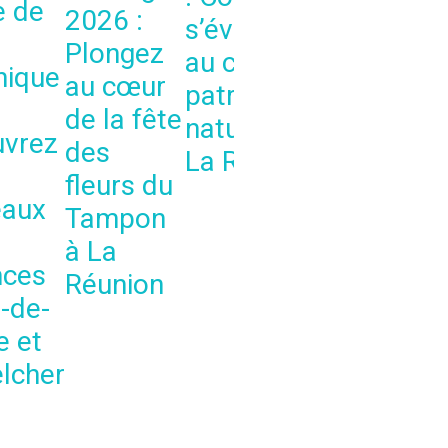
Une
e de
2026 :
s’évader
immersio
Plongez
au cœur du
gourman
nique
au cœur
patrimoine
au cœur 
de la fête
naturel de
Pacifique
vrez
des
La Réunion
fleurs du
eaux
Tampon
à La
nces
Réunion
t-de-
e et
lcher