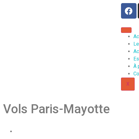
Ac
Le
Ac
Es
À 
Co
X
Vols Paris-Mayotte