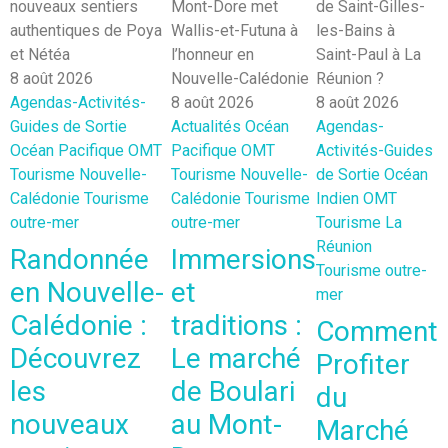
8 août 2026
Agendas-Activités-
8 août 2026
8 août 2026
Guides de Sortie
Actualités
Océan
Agendas-
8
Océan Pacifique
OMT
Pacifique
OMT
Activités-Guides
A
Tourisme Nouvelle-
Tourisme Nouvelle-
de Sortie
Océan
P
Calédonie
Tourisme
Calédonie
Tourisme
Indien
OMT
T
outre-mer
outre-mer
Tourisme La
N
Réunion
C
Randonnée
Immersions
Tourisme outre-
T
en Nouvelle-
et
mer
m
Calédonie :
traditions :
Comment
Découvrez
Le marché
Profiter
les
de Boulari
du
nouveaux
au Mont-
Marché