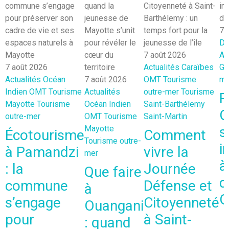
7 
Dé
7 août 2026
At
7 août 2026
Actualités
Caraïbes
Gu
Actualités
Océan
7 août 2026
OMT
Tourisme
me
Indien
OMT
Tourisme
Actualités
outre-mer
Tourisme
R
Mayotte
Tourisme
Océan Indien
Saint-Barthélemy
G
outre-mer
OMT
Tourisme
Saint-Martin
Mayotte
s
Écotourisme
Comment
Tourisme outre-
i
à Pamandzi
vivre la
mer
à
: la
Journée
Que faire
d
commune
Défense et
à
G
s’engage
Citoyenneté
Ouangani
pour
à Saint-
: quand