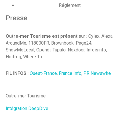
Réglement
Presse
Outre-mer Tourisme est présent su
r : Cylex, Alexa,
AroundMe, 118000FR, Brownbook, Page24,
ShowMeLocal, Opendi, Tupalo, Nexdoor, Infoisinfo,
Hotfrog, Where To.
FIL INFOS :
Ouest-France
,
France Info
,
PR Newswire
Outre-mer Tourisme
Intégration DeepDive