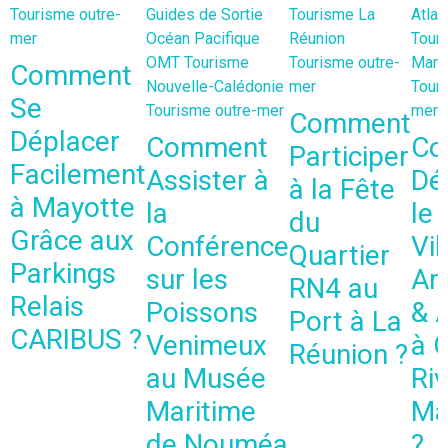
Tourisme outre-
Guides de Sortie
Tourisme La
Atlan
mer
Océan Pacifique
Réunion
Tour
OMT
Tourisme
Tourisme outre-
Marti
Comment
Nouvelle-Calédonie
mer
Touri
Se
Tourisme outre-mer
mer
Comment
Déplacer
Comment
Co
Participer
Facilement
Assister à
Dé
à la Fête
à Mayotte
la
le
du
Grâce aux
Conférence
Vil
Quartier
Parkings
sur les
Art
RN4 au
Relais
Poissons
& 
Port à La
CARIBUS ?
Venimeux
à 
Réunion ?
au Musée
Riv
Maritime
Ma
de Nouméa
?