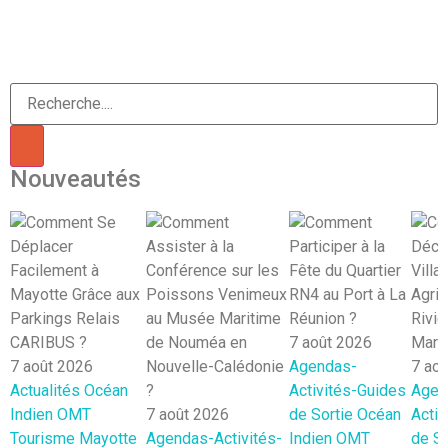
Nouveautés
7 août 2026
7 août 2026
Agendas-
7 ao
Actualités
Océan
Activités-Guides
Agen
Indien
OMT
7 août 2026
de Sortie
Océan
Activ
Tourisme Mayotte
Agendas-Activités-
Indien
OMT
de So