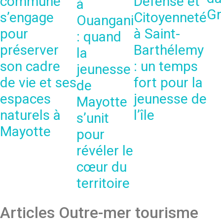
commune
Défense et
à
Gr
s’engage
Citoyenneté
Ouangani
pour
à Saint-
: quand
préserver
Barthélemy
la
son cadre
: un temps
jeunesse
de vie et ses
fort pour la
de
espaces
jeunesse de
Mayotte
naturels à
l’île
s’unit
Mayotte
pour
révéler le
cœur du
territoire
Articles Outre-mer tourisme