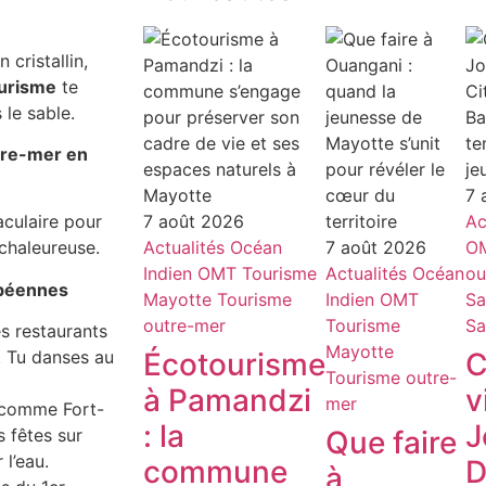
cristallin,
urisme
te
 le sable.
tre-mer en
7 
7 août 2026
Ac
aculaire pour
Actualités
Océan
7 août 2026
O
 chaleureuse.
Indien
OMT
Tourisme
Actualités
Océan
ou
ibéennes
Mayotte
Tourisme
Indien
OMT
Sa
outre-mer
Tourisme
Sa
s restaurants
Mayotte
Écotourisme
C
. Tu danses au
Tourisme outre-
à Pamandzi
v
mer
(comme Fort-
: la
J
Que faire
 fêtes sur
 l’eau.
commune
D
à