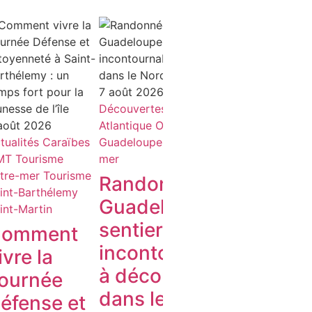
7 août 2026
Découvertes
Océan
7 août 202
août 2026
Atlantique
OMT
Tourisme
Agendas-Ac
tualités
Caraïbes
Guadeloupe
Tourisme outre-
de Sortie
O
MT
Tourisme
mer
OMT
Touri
tre-mer
Tourisme
Tourisme o
Randonnée en
int-Barthélemy
Célébr
Guadeloupe : 3
int-Martin
l’Artis
sentiers
omment
Saint-
incontournables
ivre la
les-Ba
à découvrir
ournée
Rende
dans le Nord
éfense et