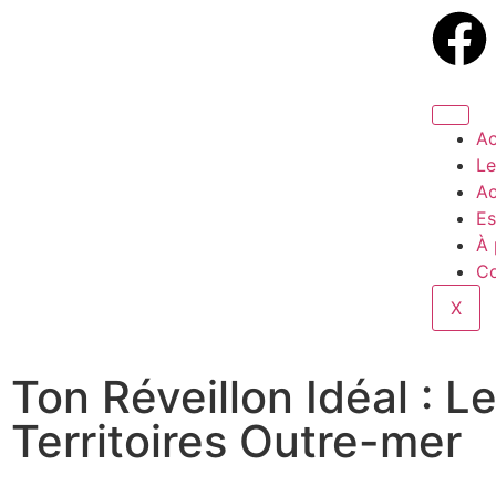
Ac
Le
Ac
Es
À 
Co
X
Ton Réveillon Idéal : L
Territoires Outre-mer