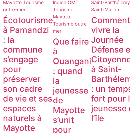
Mayotte
Tourisme
Indien
OMT
Saint-Barthélemy
outre-mer
Tourisme
Saint-Martin
Mayotte
Écotourisme
Comment
Tourisme outre-
à Pamandzi
vivre la
mer
: la
Journée
Que faire
commune
Défense e
à
s’engage
Citoyenne
Ouangani
pour
à Saint-
: quand
préserver
Barthélem
la
son cadre
: un temps
jeunesse
de vie et ses
fort pour l
de
espaces
jeunesse 
Mayotte
naturels à
l’île
s’unit
Mayotte
pour