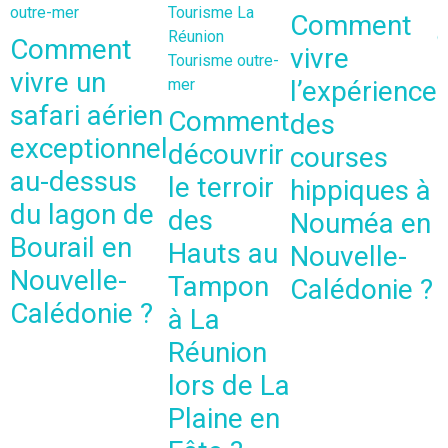
outre-mer
Tourisme La
R
Comment
Réunion
o
Comment
vivre
Tourisme outre-
vivre un
mer
l’expérience
safari aérien
Comment
des
exceptionnel
découvrir
courses
au-dessus
le terroir
hippiques à
du lagon de
des
Nouméa en
Bourail en
Hauts au
Nouvelle-
Nouvelle-
Tampon
Calédonie ?
Calédonie ?
à La
Réunion
lors de La
Plaine en