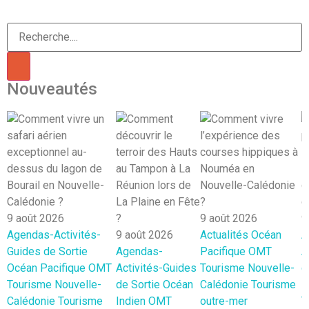
Nouveautés
9 août 2026
9 août 2026
9
Agendas-Activités-
9 août 2026
Actualités
Océan
A
Guides de Sortie
Agendas-
Pacifique
OMT
A
Océan Pacifique
OMT
Activités-Guides
Tourisme Nouvelle-
d
Tourisme Nouvelle-
de Sortie
Océan
Calédonie
Tourisme
I
Calédonie
Tourisme
Indien
OMT
outre-mer
T