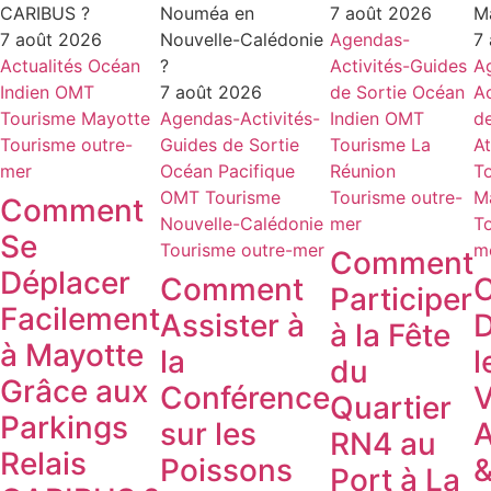
7 août 2026
7 août 2026
Agendas-
7
Actualités
Océan
Activités-Guides
A
Indien
OMT
7 août 2026
de Sortie
Océan
Ac
Tourisme Mayotte
Agendas-Activités-
Indien
OMT
de
Tourisme outre-
Guides de Sortie
Tourisme La
At
mer
Océan Pacifique
Réunion
T
OMT
Tourisme
Tourisme outre-
M
Comment
Nouvelle-Calédonie
mer
T
Se
Tourisme outre-mer
m
Comment
Déplacer
Comment
Participer
Facilement
Assister à
D
à la Fête
à Mayotte
la
l
du
Grâce aux
Conférence
V
Quartier
Parkings
sur les
A
RN4 au
Relais
Poissons
&
Port à La