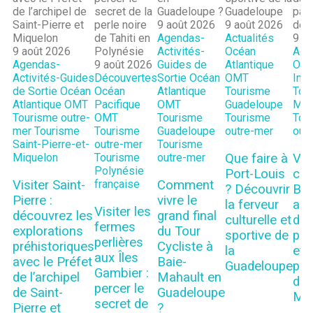
9 août 2026
9 août 2026
Agendas-
Actualités
9 a
9 août 2026
Activités-
Océan
Actu
Agendas-
9 août 2026
Guides de
Atlantique
Océ
Activités-Guides
Découvertes
Sortie
Océan
OMT
Indi
de Sortie
Océan
Océan
Atlantique
Tourisme
Tou
Atlantique
OMT
Pacifique
OMT
Guadeloupe
May
Tourisme outre-
OMT
Tourisme
Tourisme
Tou
mer
Tourisme
Tourisme
Guadeloupe
outre-mer
out
Saint-Pierre-et-
outre-mer
Tourisme
Que faire à
Viv
Miquelon
Tourisme
outre-mer
Polynésie
Port-Louis
cul
Visiter Saint-
Comment
française
? Découvrir
Bou
Pierre :
vivre le
la ferveur
au
Visiter les
découvrez les
grand final
culturelle et
de l
fermes
explorations
du Tour
sportive de
poé
perlières
préhistoriques
Cycliste à
la
et 
aux Îles
avec le Préfet
Baie-
Guadeloupe
pat
Gambier :
de l’archipel
Mahault en
de
percer le
de Saint-
Guadeloupe
Ma
secret de
Pierre et
?