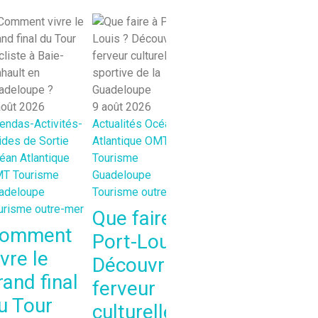
août 2026
9 août 2026
9 août 2026
endas-Activités-
Actualités
Océan
Actualités
Océan
ides de Sortie
Atlantique
OMT
Indien
OMT
9 ao
éan Atlantique
Tourisme
Tourisme Mayotte
Actua
MT
Tourisme
Guadeloupe
Tourisme outre-
Atlan
adeloupe
Tourisme outre-mer
mer
Tour
urisme outre-mer
Tour
Que faire à
Vivre la
omment
Fê
Port-Louis ?
culture à
ivre le
Pa
Découvrir la
Bouéni :
rand final
20
ferveur
au cœur
u Tour
Sa
culturelle et
de l’art