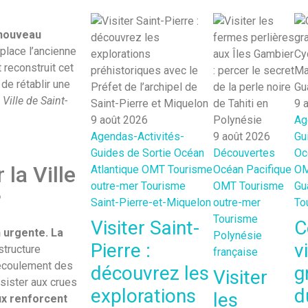
 nouveau
lace l’ancienne
 reconstruit cet
de rétablir une
Ville de Saint-
9 
9 août 2026
Ag
Agendas-Activités-
9 août 2026
Gu
Guides de Sortie
Océan
Découvertes
Oc
 la Ville
Atlantique
OMT
Tourisme
Océan Pacifique
O
outre-mer
Tourisme
OMT
Tourisme
Gu
?
Saint-Pierre-et-Miquelon
outre-mer
To
Tourisme
Visiter Saint-
C
n urgente.
La
Polynésie
Pierre :
v
structure
française
’écoulement des
découvrez les
g
Visiter
ésister aux crues
explorations
d
les
x renforcent