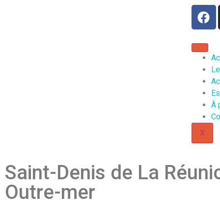
Ac
Le
Ac
Es
À 
Co
X
Saint-Denis de La Réuni
Outre-mer