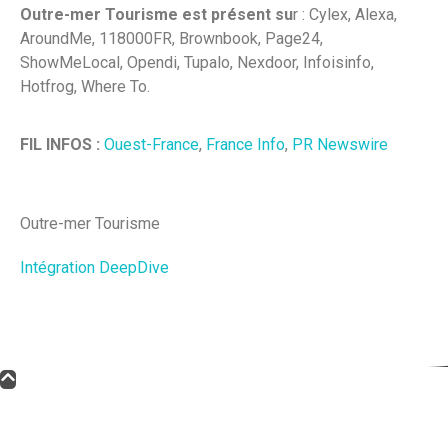
Outre-mer Tourisme est présent su
r : Cylex, Alexa,
AroundMe, 118000FR, Brownbook, Page24,
ShowMeLocal, Opendi, Tupalo, Nexdoor, Infoisinfo,
Hotfrog, Where To.
FIL INFOS :
Ouest-France
,
France Info
,
PR Newswire
Outre-mer Tourisme
Intégration DeepDive