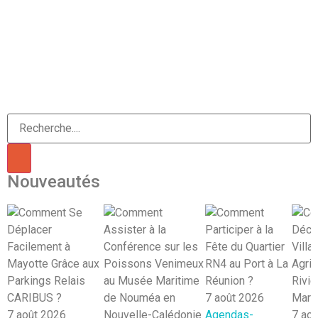
Nouveautés
7 août 2026
7 août 2026
Agendas-
7 ao