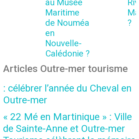
au Musée
Riv
Maritime
Ma
de Nouméa
?
en
Nouvelle-
Calédonie ?
Articles Outre-mer tourisme
: célébrer l’année du Cheval en
Outre-mer
« 22 Mé en Martinique » : Ville
de Sainte-Anne et Outre-mer