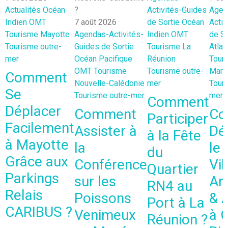
Actualités
Océan
Activités-Guides
Agen
Indien
OMT
7 août 2026
de Sortie
Océan
Activ
Tourisme Mayotte
Agendas-Activités-
Indien
OMT
de So
Tourisme outre-
Guides de Sortie
Tourisme La
Atlan
mer
Océan Pacifique
Réunion
Tour
OMT
Tourisme
Tourisme outre-
Marti
Comment
Nouvelle-Calédonie
mer
Touri
Se
Tourisme outre-mer
mer
Comment
Déplacer
Comment
Co
Participer
Facilement
Assister à
Dé
à la Fête
à Mayotte
la
le
du
Grâce aux
Conférence
Vil
Quartier
Parkings
sur les
Art
RN4 au
Relais
Poissons
& 
Port à La
CARIBUS ?
Venimeux
à 
Réunion ?