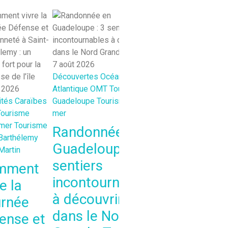
7 août 2026
Découvertes
Océan
7 août 2026
t 2026
Atlantique
OMT
Tourisme
Agendas-Activités-
ités
Caraïbes
Guadeloupe
Tourisme outre-
de Sortie
Océan Indi
Tourisme
mer
OMT
Tourisme La Ré
-mer
Tourisme
Tourisme outre-mer
Randonnée en
Barthélemy
Célébrer
Guadeloupe : 3
Martin
l’Artisanat 
sentiers
mment
à Saint-Gill
incontournables
e la
les-Bains : 
à découvrir
rnée
Rendez-vou
dans le Nord
ense et