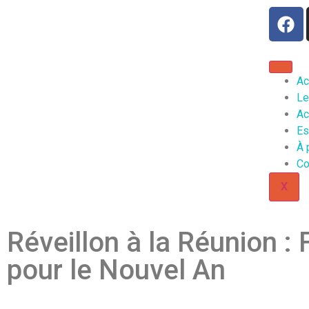
Ac
Le
Ac
Es
À 
Co
X
Réveillon à la Réunion : 
pour le Nouvel An