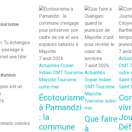
 Tourisme
on. Tu échanges
le passage à
7 aoû
omet une fête
7 août 2026
Actual
Actualités
Océan
7 août 2026
OMT
Indien
OMT
Tourisme
Actualités
outre
Réunion
Mayotte
Tourisme
Océan Indien
Saint-
repas est un
outre-mer
OMT
Tourisme
Saint-
s
Mayotte
Écotourisme
Co
rs.
Tourisme outre-
à Pamandzi
vivr
mer
: la
Jou
Que faire
ionnels créoles
commune
Déf
à