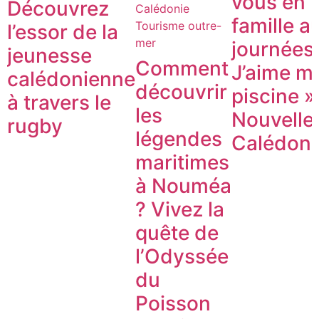
vous en
Découvrez
Calédonie
famille a
Tourisme outre-
l’essor de la
mer
journées
jeunesse
Comment
J’aime m
calédonienne
découvrir
piscine »
à travers le
les
Nouvelle
rugby
légendes
Calédoni
maritimes
à Nouméa
? Vivez la
quête de
l’Odyssée
du
Poisson