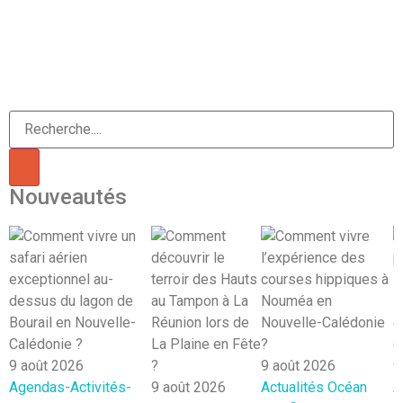
Nouveautés
9 août 2026
9 août 2026
9
Agendas-Activités-
9 août 2026
Actualités
Océan
A