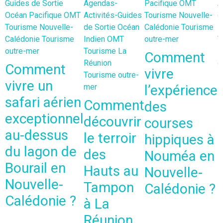
Guides de Sortie
Agendas-
Pacifique
OMT
A
Océan Pacifique
OMT
Activités-Guides
Tourisme Nouvelle-
d
Tourisme Nouvelle-
de Sortie
Océan
Calédonie
Tourisme
I
Calédonie
Tourisme
Indien
OMT
outre-mer
T
outre-mer
Tourisme La
R
Comment
Réunion
o
Comment
vivre
Tourisme outre-
vivre un
mer
l’expérience
safari aérien
Comment
des
exceptionnel
découvrir
courses
au-dessus
le terroir
hippiques à
du lagon de
des
Nouméa en
Bourail en
Hauts au
Nouvelle-
Nouvelle-
Tampon
Calédonie ?
Calédonie ?
à La
Réunion