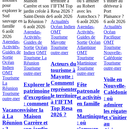
6 août 2026
Actualités
6 août 2026
6 août 2026
6 août 2026
Océan Indien
Agendas-
Actualités
6 août
Agendas-
OMT
Activités-
Océan
2026
Activités-
Tourisme
Guides de
Pacifique
Agendas-
Guides de
Mayotte
Sortie
Océan
OMT
Activités-
Sortie
Océan
Tourisme
Atlantique
Tourisme
Guides de
Indien
OMT
outre-mer
OMT
Nouvelle-
Sortie
Tourisme La
Tourisme
Calédonie
Océan
Réunion
Martinique
Tourisme
Acteurs du
Indien
Tourisme
Tourisme
outre-mer
tourisme à
OMT
outre-mer
outre-mer
Mayotte :
Tourisme
Voile en
Comment
La
Explorer le
Fête
Nouvelle-
Réunion
représenter
patrimoine
patronale
Calédonie
Tourisme
le territoire
d’exception
et activités
: où
outre-mer
à l’IFTM
: comment
en famille
admirer
Top Resa
Vacances
visiter la
en
les régates
2026 ?
à La
Maison
Martinique
et s’initier
Réunion
Carrère et
: où
au
: 3
son jardin
s’amuser