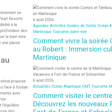
 événement se
Pearl Resorts
6 août 2026
dédié à la
Agendas-Activités-Guides de Sortie
Océan At
a profondeur des
Martinique
Tourisme outre-mer
ser le bien-être
Comment vivre la soirée
 une pause
au Robert : Immersion cul
Martinique
 au
6 août 2026
festival propose
Actualités
Océan Atlantique
OMT
Tourisme M
s face à l’océan
ements avec
Comment visiter le centre
 ton
Découvrez les nouveaux 
 l’équilibre
ose des