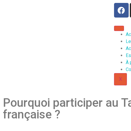
Ac
Le
Ac
Es
À 
Co
X
Pourquoi participer au T
française ?