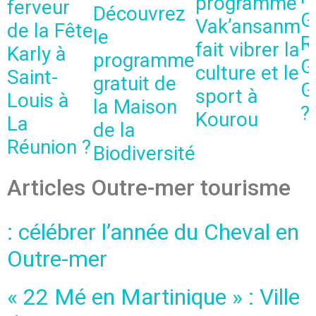
programme
ferveur
Découvrez
G
Vak’ansanm
de la Fête
le
R
fait vibrer la
Karly à
programme
G
culture et le
Saint-
gratuit de
G
sport à
Louis à
la Maison
?
Kourou
La
de la
Réunion ?
Biodiversité
Articles Outre-mer tourisme
: célébrer l’année du Cheval en
Outre-mer
« 22 Mé en Martinique » : Ville