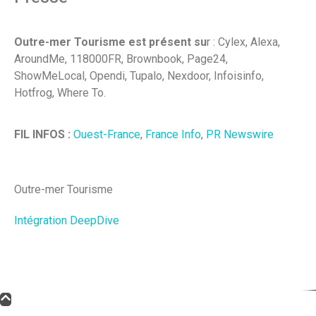
Outre-mer Tourisme est présent su
r : Cylex, Alexa,
AroundMe, 118000FR, Brownbook, Page24,
ShowMeLocal, Opendi, Tupalo, Nexdoor, Infoisinfo,
Hotfrog, Where To.
FIL INFOS :
Ouest-France
,
France Info
,
PR Newswire
Outre-mer Tourisme
Intégration DeepDive