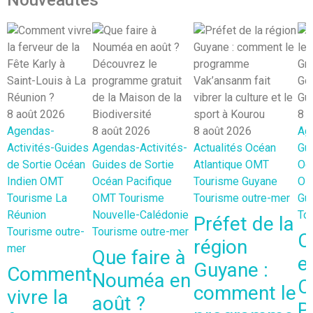
8 août 2026
8 
Agendas-
8 août 2026
8 août 2026
Ag
Activités-Guides
Agendas-Activités-
Actualités
Océan
Gui
de Sortie
Océan
Guides de Sortie
Atlantique
OMT
Oc
Indien
OMT
Océan Pacifique
Tourisme Guyane
O
Tourisme La
OMT
Tourisme
Tourisme outre-mer
Gu
Réunion
Nouvelle-Calédonie
To
Préfet de la
Tourisme outre-
Tourisme outre-mer
C
région
mer
Que faire à
e
Guyane :
Comment
Nouméa en
C
comment le
vivre la
août ?
P