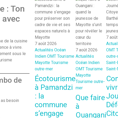
e : Ton
r avec
7 aoû
e de la cuisine
7 août 2026
Actual
nce à vivre.
Actualités
Océan
7 août 2026
OMT
ctement sous le
Indien
OMT
Tourisme
Actualités
outre
ourisme
Mayotte
Tourisme
Océan Indien
Saint-
outre-mer
OMT
Tourisme
Saint-
Mayotte
Écotourisme
Co
ombo de
Tourisme outre-
à Pamandzi
vivr
mer
: la
Jou
Que faire
u as besoin
commune
Déf
à
s’engage
Cit
Ouangani
.