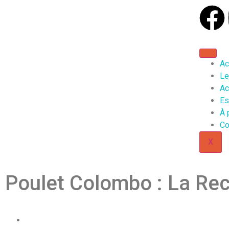
Ac
Le
Ac
Es
À 
Co
X
Poulet Colombo : La Rec