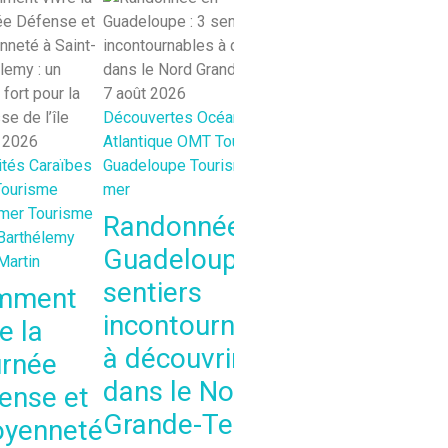
7 août 2026
Découvertes
Océan
7 août 2026
t 2026
Atlantique
OMT
Tourisme
Agendas-Activités-
ités
Caraïbes
Guadeloupe
Tourisme outre-
de Sortie
Océan Indi
Tourisme
mer
OMT
Tourisme La Ré
-mer
Tourisme
Tourisme outre-mer
Randonnée en
Barthélemy
Célébrer
Guadeloupe : 3
Martin
l’Artisanat 
sentiers
mment
à Saint-Gill
incontournables
e la
les-Bains : 
à découvrir
rnée
Rendez-vou
dans le Nord
ense et
Incontourn
Grande-Terre
oyenneté