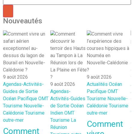
Nouveautés
9 août 2026
9 août 2026
9
Agendas-Activités-
9 août 2026
Actualités
Océan
A
Guides de Sortie
Agendas-
Pacifique
OMT
A
Océan Pacifique
OMT
Activités-Guides
Tourisme Nouvelle-
d
Tourisme Nouvelle-
de Sortie
Océan
Calédonie
Tourisme
I
Calédonie
Tourisme
Indien
OMT
outre-mer
T
outre-mer
Tourisme La
R
Comment
Réunion
o
Comment
vivre