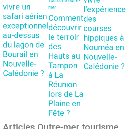
Tourisme outre-
vivre un
mer
l’expérience
safari aérien
Comment
des
exceptionnel
découvrir
courses
au-dessus
le terroir
hippiques à
du lagon de
des
Nouméa en
Bourail en
Hauts au
Nouvelle-
Nouvelle-
Tampon
Calédonie ?
Calédonie ?
à La
Réunion
lors de La
Plaine en
Fête ?
Articles Outre-mer tourisme