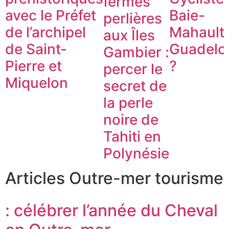
fermes
avec le Préfet
Baie-
perlières
de l’archipel
Mahault
aux Îles
de Saint-
Guadelo
Gambier :
Pierre et
?
percer le
Miquelon
secret de
la perle
noire de
Tahiti en
Polynésie
Articles Outre-mer tourisme
: célébrer l’année du Cheval