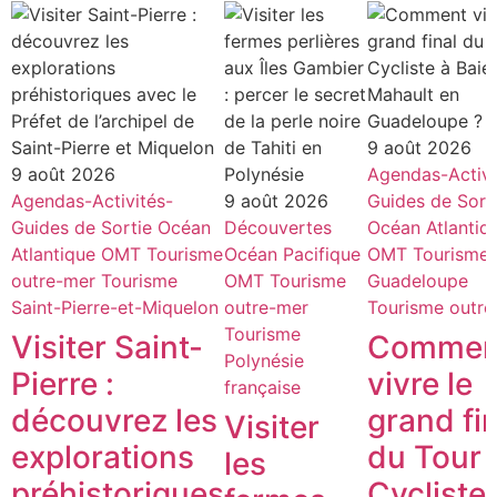
9 août 2026
9 août 2026
Agendas-Activi
Agendas-Activités-
9 août 2026
Guides de Sort
Guides de Sortie
Océan
Découvertes
Océan Atlantiq
Atlantique
OMT
Tourisme
Océan Pacifique
OMT
Tourisme
outre-mer
Tourisme
OMT
Tourisme
Guadeloupe
Saint-Pierre-et-Miquelon
outre-mer
Tourisme outre
Tourisme
Visiter Saint-
Commen
Polynésie
Pierre :
vivre le
française
découvrez les
grand fin
Visiter
explorations
du Tour
les
préhistoriques
Cycliste 