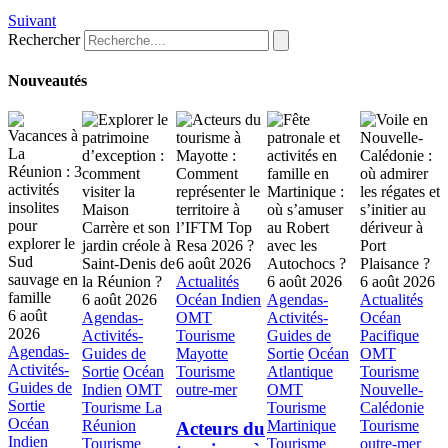
Suivant
Rechercher
Nouveautés
6 août 2026
Actualités
6 août 2026
6 août 2026
6 août 2026
Océan Indien
Agendas-
Actualités
6 août
Agendas-
OMT
Activités-
Océan
2026
Activités-
Tourisme
Guides de
Pacifique
Agendas-
Guides de
Mayotte
Sortie
Océan
OMT
Activités-
Sortie
Océan
Tourisme
Atlantique
Tourisme
Guides de
Indien
OMT
outre-mer
OMT
Nouvelle-
Sortie
Tourisme La
Tourisme
Calédonie
Océan
Réunion
Martinique
Tourisme
Acteurs du
Indien
Tourisme
Tourisme
outre-mer