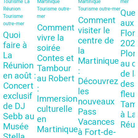
Tourisme La
Martinique
Martinique
mer
Réunion
Tourisme outre-
Tourisme outre-mer
Que 
Tourisme
mer
Comment
aux
outre-mer
Comment
visiter le
Flor
Quoi
vivre la
centre de
2026
faire à
soirée
la
Plon
La
Contes et
Martinique
au 
Réunion
Tambour
:
de l
en août :
au Robert
Découvrez
des
Concert
:
les
fleu
exclusif
Immersion
nouveaux
Tam
de DJ
culturelle
Pass
à La
Sebb au
en
Vacances
Réun
Musée
Martinique
à Fort-de-
Stella