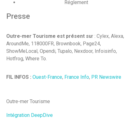
Réglement
Presse
Outre-mer Tourisme est présent su
r : Cylex, Alexa,
AroundMe, 118000FR, Brownbook, Page24,
ShowMeLocal, Opendi, Tupalo, Nexdoor, Infoisinfo,
Hotfrog, Where To.
FIL INFOS :
Ouest-France
,
France Info
,
PR Newswire
Outre-mer Tourisme
Intégration DeepDive