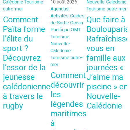
Calédonie
Tourisme
10 août 2026
Nouvelle-Calédonie
outre-mer
Agendas-
Tourisme outre-mer
Activités-Guides
Comment
Que faire à
de Sortie
Océan
Païta forme
Boulouparis
Pacifique
OMT
l’élite du
Tourisme
Rafraîchisse
Nouvelle-
sport ?
vous en
Calédonie
Découvrez
famille aux
Tourisme outre-
mer
l’essor de la
journées «
Comment
jeunesse
J’aime ma
découvrir
calédonienne
piscine » en
les
à travers le
Nouvelle-
légendes
rugby
Calédonie
maritimes
à