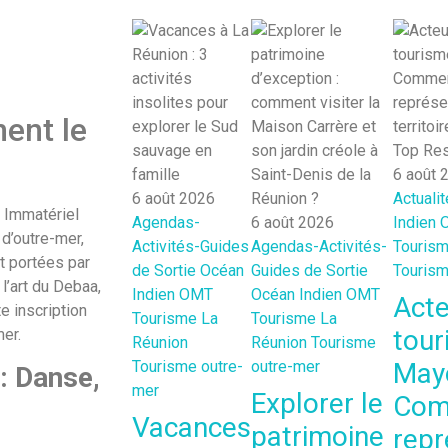
ent le
6 août 
6 août 2026
Actuali
l Immatériel
Agendas-
6 août 2026
Indien
 d’outre-mer,
Activités-Guides
Agendas-Activités-
Touris
t portées par
de Sortie
Océan
Guides de Sortie
Tourism
l’art du Debaa,
Indien
OMT
Océan Indien
OMT
Acte
e inscription
Tourisme La
Tourisme La
tour
mer.
Réunion
Réunion
Tourisme
Tourisme outre-
outre-mer
Mayo
: Danse,
mer
Explorer le
Com
Vacances
patrimoine
repr