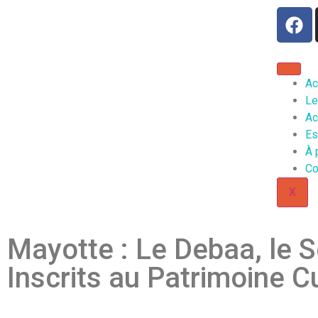
Ac
Le
Ac
Es
À 
Co
X
Mayotte : Le Debaa, le S
Inscrits au Patrimoine C