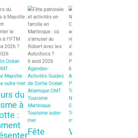
2026
6 août 2026
tés
Océan
6 août 2026
Tourisme outr
OMT
Agendas-
6 août 2026
mer
me Mayotte
Activités-Guides
Actualités
Océan
Que fair
e outre-mer
de Sortie
Océan
Pacifique
OMT
à La
Atlantique
OMT
Tourisme
urs du
Tourisme
Nouvelle-
Réunion 
isme à
Martinique
Calédonie
où
tte :
Tourisme outre-
Tourisme outre-
découvr
mer
mer
ment
l’artisan
Fête
Voile en
ésenter