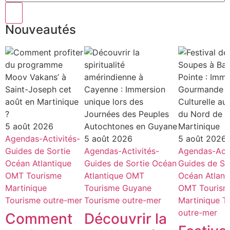
Nouveautés
5 août 2026
Agendas-Activités-
5 août 2026
5 août 2026
Guides de Sortie
Agendas-Activités-
Agendas-Acti
Océan Atlantique
Guides de Sortie
Océan
Guides de So
OMT
Tourisme
Atlantique
OMT
Océan Atlant
Martinique
Tourisme Guyane
OMT
Touris
Tourisme outre-mer
Tourisme outre-mer
Martinique
T
outre-mer
Comment
Découvrir la