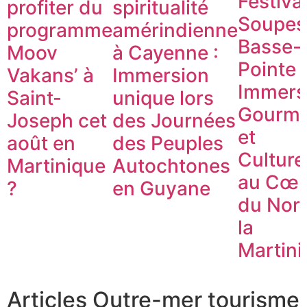
Festiva
profiter du
spiritualité
Soupes
programme
amérindienne
Basse-
Moov
à Cayenne :
Pointe :
Vakans’ à
Immersion
Immers
Saint-
unique lors
Gourm
Joseph cet
des Journées
et
août en
des Peuples
Culture
Martinique
Autochtones
au Cœu
?
en Guyane
du Nor
la
Martini
Articles Outre-mer tourisme