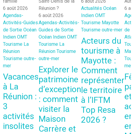
6 août 2026
6 août 2026
Actualités
Océan
6 ao
Agendas-
6 août 2026
Indien
OMT
Age
Activités-Guides
Agendas-Activités-
Tourisme Mayotte
Acti
de Sortie
Océan
Guides de Sortie
Tourisme outre-mer
de S
Indien
OMT
Océan Indien
OMT
Atla
Acteurs du
Tourisme La
Tourisme La
Tou
tourisme à
Réunion
Réunion
Tourisme
Mart
Tourisme outre-
outre-mer
Mayotte :
Tour
mer
mer
Explorer le
Comment
Vacances
Fê
patrimoine
représenter
à La
pa
d’exception
le territoire
Réunion :
et
: comment
à l’IFTM
3
ac
visiter la
Top Resa
activités
en
Maison
2026 ?
insolites
en
Carrère et