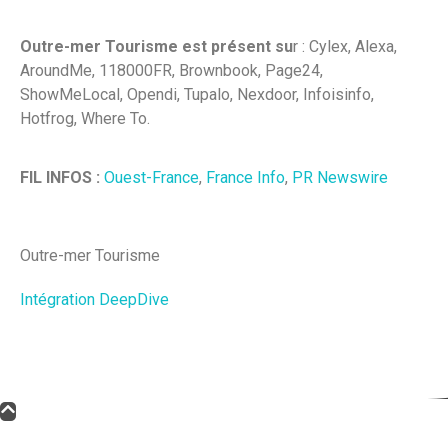
Outre-mer Tourisme est présent su
r : Cylex, Alexa,
AroundMe, 118000FR, Brownbook, Page24,
ShowMeLocal, Opendi, Tupalo, Nexdoor, Infoisinfo,
Hotfrog, Where To.
FIL INFOS :
Ouest-France
,
France Info
,
PR Newswire
Outre-mer Tourisme
Intégration DeepDive