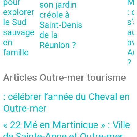
pour
Ma
son jardin
explorer
: 
créole à
le Sud
s’
Saint-Denis
sauvage
au
de la
en
av
Réunion ?
famille
Au
?
Articles Outre-mer tourisme
: célébrer l’année du Cheval en
Outre-mer
« 22 Mé en Martinique » : Ville
de Sainte-Anne et Outre-mer