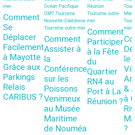
mer
Océan Pacifique
Réunion
Tour
OMT
Tourisme
Tourisme outre-
Marti
Comment
Nouvelle-Calédonie
mer
Touri
Se
Tourisme outre-mer
mer
Comment
Déplacer
Comment
Co
Participer
Facilement
Assister à
Dé
à la Fête
à Mayotte
la
le
du
Grâce aux
Conférence
Vil
Quartier
Parkings
sur les
Art
RN4 au
Relais
Poissons
& 
Port à La
CARIBUS ?
Venimeux
à 
Réunion ?
au Musée
Riv
Maritime
Ma
de Nouméa
?