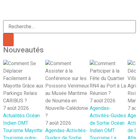
Nouveautés
7 août 2026
7 août 2026
Agendas-
7 ao
Actualités
Océan
Activités-Guides
Agen
Indien
OMT
7 août 2026
de Sortie
Océan
Activ
Tourisme Mayotte
Agendas-Activités-
Indien
OMT
de So
Tourisme outre-
Guides de Sortie
Tourisme La
Atlan