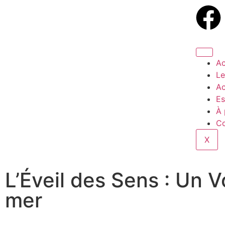
Ac
Le
Ac
Es
À 
Co
X
L’Éveil des Sens : Un 
mer