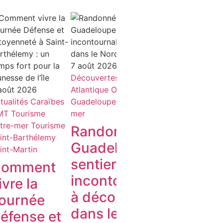
7 août 2026
Découvertes
Océan
7 août 202
août 2026
Atlantique
OMT
Tourisme
Agendas-Ac
tualités
Caraïbes
Guadeloupe
Tourisme outre-
de Sortie
O
MT
Tourisme
mer
OMT
Touri
tre-mer
Tourisme
Tourisme o
Randonnée en
int-Barthélemy
Célébr
Guadeloupe : 3
int-Martin
l’Artis
sentiers
omment
Saint-
incontournables
ivre la
les-Ba
à découvrir
ournée
Rende
dans le Nord
éfense et