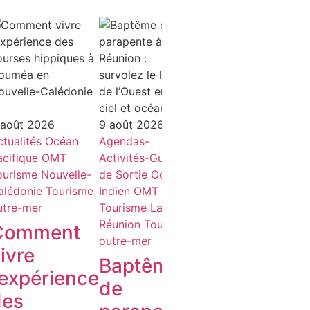
 août 2026
9 août 2026
9
tualités
Océan
Agendas-
9 août 2026
A
acifique
OMT
Activités-Guides
Actualités
Océan
G
ourisme Nouvelle-
de Sortie
Océan
Atlantique
OMT
A
alédonie
Tourisme
Indien
OMT
Tourisme Guyane
o
utre-mer
Tourisme La
Tourisme outre-mer
S
Réunion
Tourisme
Comment
Makida
V
outre-mer
ivre
Campbell,
P
Baptême
’expérience
Miss Saint-
de
des
Laurent-