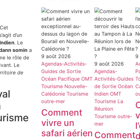
 Cet
’agit d’un
Indien
. Le
 dann somin
a
9 août 2026
9
me le rôle de
Agendas-Activités-
9 août 2026
Ac
vant. Le
Guides de Sortie
Agendas-
P
rritoire de
Océan Pacifique
OMT
Activités-Guides
T
Tourisme Nouvelle-
de Sortie
Océan
C
val
Calédonie
Tourisme
Indien
OMT
o
outre-mer
Tourisme La
a
Réunion
Comment
v
urisme
Tourisme outre-
vivre un
l
mer
safari aérien
Comment