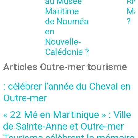
au Musée
Riv
Maritime
Ma
de Nouméa
?
en
Nouvelle-
Calédonie ?
Articles Outre-mer tourisme
: célébrer l’année du Cheval en
Outre-mer
« 22 Mé en Martinique » : Ville
de Sainte-Anne et Outre-mer
Tourisme célèbrent la mémoire