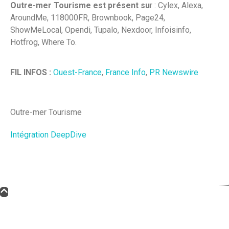
Outre-mer Tourisme est présent su
r : Cylex, Alexa,
AroundMe, 118000FR, Brownbook, Page24,
ShowMeLocal, Opendi, Tupalo, Nexdoor, Infoisinfo,
Hotfrog, Where To.
FIL INFOS :
Ouest-France
,
France Info
,
PR Newswire
Outre-mer Tourisme
Intégration DeepDive