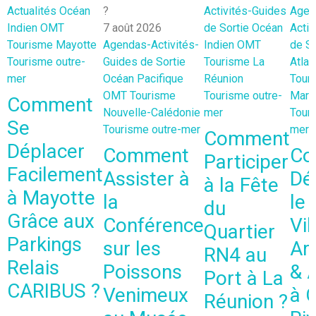
Actualités
Océan
Activités-Guides
Agen
Indien
OMT
7 août 2026
de Sortie
Océan
Activ
Tourisme Mayotte
Agendas-Activités-
Indien
OMT
de So
Tourisme outre-
Guides de Sortie
Tourisme La
Atlan
mer
Océan Pacifique
Réunion
Tour
OMT
Tourisme
Tourisme outre-
Marti
Comment
Nouvelle-Calédonie
mer
Touri
Se
Tourisme outre-mer
mer
Comment
Déplacer
Comment
Co
Participer
Facilement
Assister à
Dé
à la Fête
à Mayotte
la
le
du
Grâce aux
Conférence
Vil
Quartier
Parkings
sur les
Art
RN4 au
Relais
Poissons
& 
Port à La
CARIBUS ?
Venimeux
à 
Réunion ?