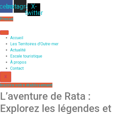
Aller
cebook
Instagram
X-
au
twitter
contenu
Presse
Accueil
Les Territoires d’Outre-mer
Actualité
Escale touristique
À propos
Contact
X
Inscrire votre établissement
L’aventure de Rata :
Explorez les légendes et