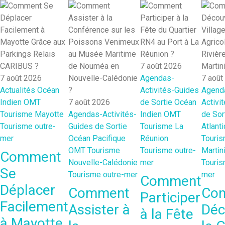
7 août 2026
7 août 2026
Agendas-
7 août
Actualités
Océan
Activités-Guides
Agend
Indien
OMT
7 août 2026
de Sortie
Océan
Activi
Tourisme Mayotte
Agendas-Activités-
Indien
OMT
de Sor
Tourisme outre-
Guides de Sortie
Tourisme La
Atlant
mer
Océan Pacifique
Réunion
Touri
OMT
Tourisme
Tourisme outre-
Martin
Comment
Nouvelle-Calédonie
mer
Touris
Se
Tourisme outre-mer
mer
Comment
Déplacer
Comment
Co
Participer
Facilement
Assister à
Déc
à la Fête
à Mayotte