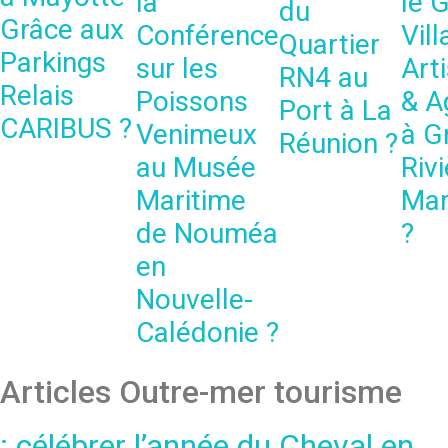
la
le 
du
Grâce aux
Conférence
Vil
Quartier
Parkings
sur les
Art
RN4 au
Relais
Poissons
& A
Port à La
CARIBUS ?
Venimeux
à G
Réunion ?
au Musée
Riv
Maritime
Mar
de Nouméa
?
en
Nouvelle-
Calédonie ?
Articles Outre-mer tourisme
: célébrer l’année du Cheval en