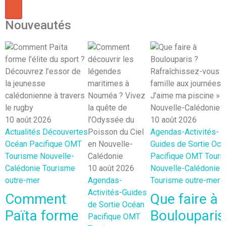
Nouveautés
10 août 2026
10 août 2026
Actualités
Découvertes
Agendas-Activités-
Océan Pacifique
OMT
Guides de Sortie
Océ
Tourisme Nouvelle-
Pacifique
OMT
Touri
Calédonie
Tourisme
10 août 2026
Nouvelle-Calédonie
outre-mer
Agendas-
Tourisme outre-mer
Activités-Guides
Comment
Que faire à
de Sortie
Océan
Païta forme
Boulouparis
Pacifique
OMT