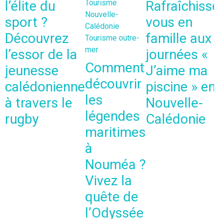
l’élite du
Tourisme
Rafraîchisse
Nouvelle-
sport ?
vous en
Calédonie
Découvrez
famille aux
Tourisme outre-
mer
l’essor de la
journées «
Comment
jeunesse
J’aime ma
découvrir
calédonienne
piscine » en
les
à travers le
Nouvelle-
légendes
rugby
Calédonie
maritimes
à
Nouméa ?
Vivez la
quête de
l’Odyssée