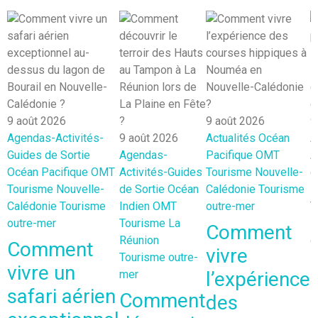
9 août 2026
9 août 2026
9
Agendas-Activités-
9 août 2026
Actualités
Océan
A
Guides de Sortie
Agendas-
Pacifique
OMT
A
Océan Pacifique
OMT
Activités-Guides
Tourisme Nouvelle-
d
Tourisme Nouvelle-
de Sortie
Océan
Calédonie
Tourisme
I
Calédonie
Tourisme
Indien
OMT
outre-mer
T
outre-mer
Tourisme La
R
Comment
Réunion
o
Comment
vivre
Tourisme outre-
vivre un
mer
l’expérience
safari aérien
Comment
des