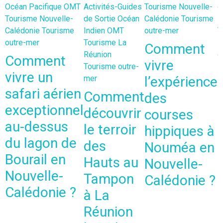
Océan Pacifique
OMT
Activités-Guides
Tourisme Nouvelle-
d
Tourisme Nouvelle-
de Sortie
Océan
Calédonie
Tourisme
I
Calédonie
Tourisme
Indien
OMT
outre-mer
T
outre-mer
Tourisme La
R
Comment
Réunion
o
Comment
vivre
Tourisme outre-
vivre un
mer
l’expérience
safari aérien
Comment
des
exceptionnel
découvrir
courses
au-dessus
le terroir
hippiques à
du lagon de
des
Nouméa en
Bourail en
Hauts au
Nouvelle-
Nouvelle-
Tampon
Calédonie ?
Calédonie ?
à La
Réunion