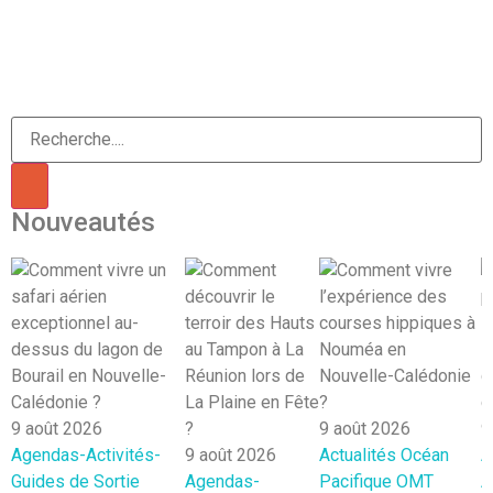
Nouveautés
9 août 2026
9 août 2026
9
Agendas-Activités-
9 août 2026
Actualités
Océan
A
Guides de Sortie
Agendas-
Pacifique
OMT
A