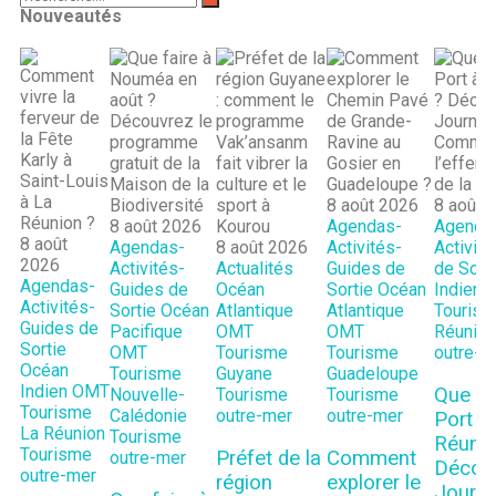
Nouveautés
8 août 2026
8 août 
8 août 2026
Agendas-
Agenda
8 août
Agendas-
8 août 2026
Activités-
Activit
2026
Activités-
Actualités
Guides de
de Sort
Agendas-
Guides de
Océan
Sortie
Océan
Indien
Activités-
Sortie
Océan
Atlantique
Atlantique
Tourism
Guides de
Pacifique
OMT
OMT
Réunion
Sortie
OMT
Tourisme
Tourisme
outre-m
Océan
Tourisme
Guyane
Guadeloupe
Indien
OMT
Que fa
Nouvelle-
Tourisme
Tourisme
Tourisme
Calédonie
outre-mer
outre-mer
Port à
La Réunion
Tourisme
Réunio
Tourisme
Préfet de la
Comment
outre-mer
Découv
outre-mer
région
explorer le
Journ