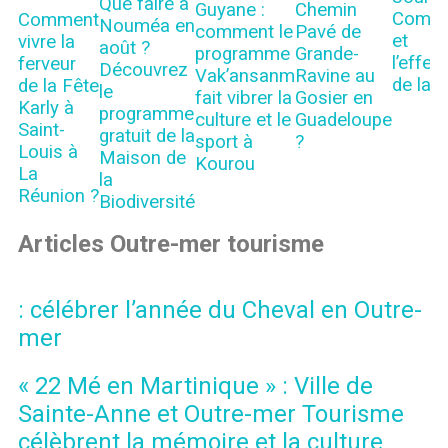
Que faire à
Guyane :
Chemin
Comme
Comment
Nouméa en
comment le
Pavé de
et
vivre la
août ?
programme
Grande-
l’effe
ferveur
Découvrez
Vak’ansanm
Ravine au
de la vi
de la Fête
le
fait vibrer la
Gosier en
Karly à
programme
culture et le
Guadeloupe
Saint-
gratuit de la
sport à
?
Louis à
Maison de
Kourou
La
la
Réunion ?
Biodiversité
Articles Outre-mer tourisme
: célébrer l’année du Cheval en Outre-
mer
« 22 Mé en Martinique » : Ville de
Sainte-Anne et Outre-mer Tourisme
célèbrent la mémoire et la culture