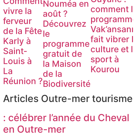
Comment
Nouméa en
comment l
vivre la
août ?
programm
ferveur
Découvrez
Vak’ansan
de la Fête
le
fait vibrer l
Karly à
programme
culture et l
Saint-
gratuit de
sport à
Louis à
la Maison
Kourou
La
de la
Réunion ?
Biodiversité
Articles Outre-mer tourisme
: célébrer l’année du Cheval
en Outre-mer