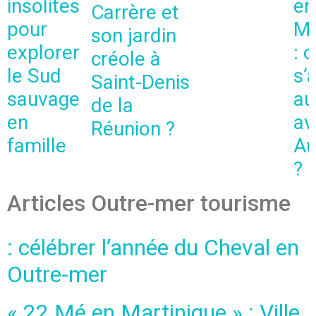
insolites
en
Carrère et
pour
Ma
son jardin
explorer
: 
créole à
le Sud
s’
Saint-Denis
sauvage
au
de la
en
av
Réunion ?
famille
Au
?
Articles Outre-mer tourisme
: célébrer l’année du Cheval en
Outre-mer
« 22 Mé en Martinique » : Ville