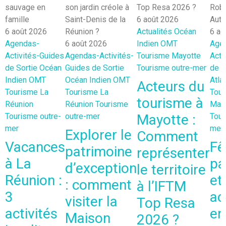
6 août 2026
6 août 2026
Actualités
Océan
6 ao
Agendas-
6 août 2026
Indien
OMT
Age
Activités-Guides
Agendas-Activités-
Tourisme Mayotte
Acti
de Sortie
Océan
Guides de Sortie
Tourisme outre-mer
de S
Indien
OMT
Océan Indien
OMT
Atla
Acteurs du
Tourisme La
Tourisme La
Tou
tourisme à
Réunion
Réunion
Tourisme
Mart
Tourisme outre-
outre-mer
Mayotte :
Tour
mer
mer
Explorer le
Comment
Vacances
Fê
patrimoine
représenter
à La
pa
d’exception
le territoire
Réunion :
et
: comment
à l’IFTM
3
ac
visiter la
Top Resa
activités
en
Maison
2026 ?