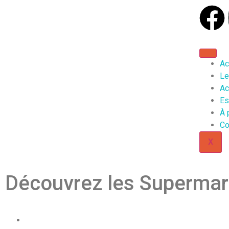
Ac
Le
Ac
Es
À 
Co
X
Découvrez les Supermar