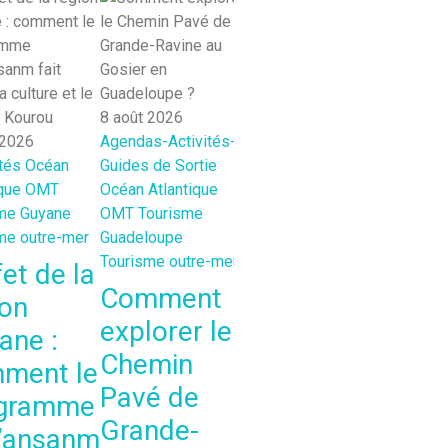
8 août 2026
8 août 2026
 2026
Agendas-Activités-
Agendas-Activités-Guides
8
tés
Océan
Guides de Sortie
de Sortie
Océan Indien
A
que
OMT
Océan Atlantique
OMT
Tourisme La Réunion
G
me Guyane
OMT
Tourisme
Tourisme outre-mer
O
me outre-mer
Guadeloupe
T
Que faire au
Tourisme outre-mer
C
et de la
Port à La
o
Comment
ion
Réunion ?
explorer le
ane :
Découvrez les
Chemin
ment le
Journées
Pavé de
gramme
Commerciales
Grande-
’ansanm