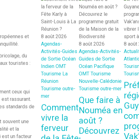
uropéennes et
8 août 2026
nquillité.
Agendas-
8 août 2026
8 août
Activités-Guides
Agendas-Activités-
Actuali
bricolage, du
de Sortie
Océan
Guides de Sortie
Atlanti
aux touristes :
Indien
OMT
Océan Pacifique
Touris
Tourisme La
OMT
Tourisme
Touris
Réunion
Nouvelle-Calédonie
Préf
Tourisme outre-
Tourisme outre-mer
mment ceux qui
rég
mer
Que faire à
est rassurant.
Guy
Comment
des standards de
Nouméa en
com
vivre la
août ?
 souvent une
pro
ferveur
Découvrez
lité et la
Vak
de la Fête
 est un facteur